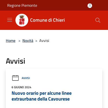
Salta al contenuto principale
Regione Piemonte
Comune di Chieri
Home
>
Novità
>
Avvisi
Avvisi
AVVISI
6 GIUGNO 2024
Nuovo orario per alcune linee
extraurbane della Cavourese