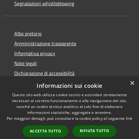
Segnalazioni whistleblowing
Albo pretorio
Amministrazione trasparente
Informativa privacy
Note legali
Dichiarazione di accessibilità
×
Meccanismo di Feedback
Informazioni sui cookie
Questo sito web utilizza cookie tecnici e assimilati strettamente
necessari al corretto funzionamento e alla navigazione del sito,
nonché un cookie tecnico analitico al solo fine di elaborare
informazioni statistiche, aggregate e anonime.
RSS
Copyright © 2026 • Comune di
Per maggiori dettagli, può consultare la cookie policy al seguente
link
Accessibilità
Chieri • Powered by
Privacy
Municipium
Accesso
•
RIFIUTA TUTTO
ACCETTA TUTTO
Cookie
redazione