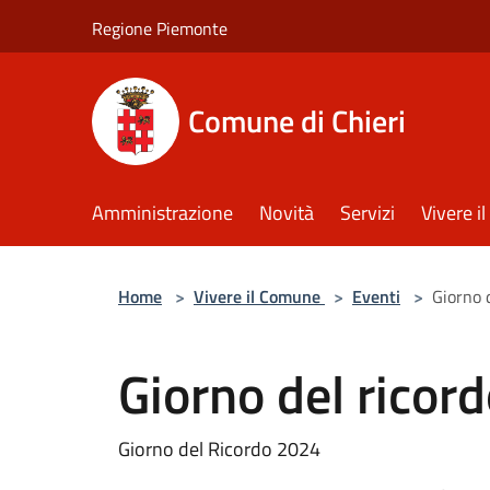
Salta al contenuto principale
Regione Piemonte
Comune di Chieri
Amministrazione
Novità
Servizi
Vivere 
Home
>
Vivere il Comune
>
Eventi
>
Giorno 
Giorno del ricor
Giorno del Ricordo 2024