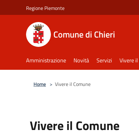
Salta al contenuto principale
Regione Piemonte
Comune di Chieri
Amministrazione
Novità
Servizi
Vivere 
Home
>
Vivere il Comune
Vivere il Comune