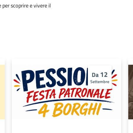
e per scoprire e vivere il
12
Da
Settembre