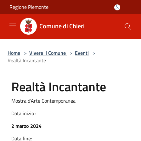
Salta al contenuto principale
Regione Piemonte
Comune di Chieri
Home
>
Vivere il Comune
>
Eventi
>
Realtà Incantante
Realtà Incantante
Mostra d'Arte Contemporanea
Data inizio :
2 marzo 2024
Data fine: