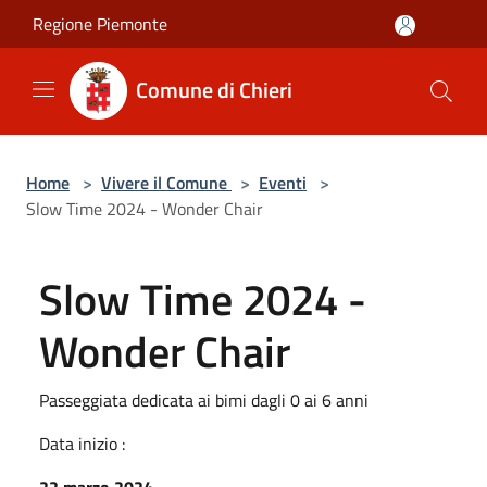
Salta al contenuto principale
Regione Piemonte
Comune di Chieri
Home
>
Vivere il Comune
>
Eventi
>
Slow Time 2024 - Wonder Chair
Slow Time 2024 -
Wonder Chair
Passeggiata dedicata ai bimi dagli 0 ai 6 anni
Data inizio :
22 marzo 2024