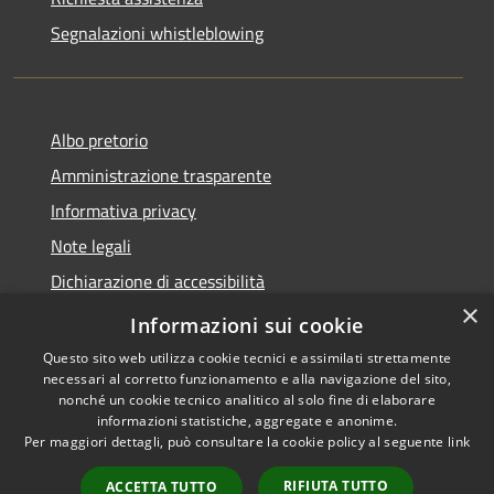
Segnalazioni whistleblowing
Albo pretorio
Amministrazione trasparente
Informativa privacy
Note legali
Dichiarazione di accessibilità
×
Meccanismo di Feedback
Informazioni sui cookie
Questo sito web utilizza cookie tecnici e assimilati strettamente
necessari al corretto funzionamento e alla navigazione del sito,
nonché un cookie tecnico analitico al solo fine di elaborare
informazioni statistiche, aggregate e anonime.
RSS
Copyright © 2026 • Comune di
Per maggiori dettagli, può consultare la cookie policy al seguente
link
Accessibilità
Chieri • Powered by
Privacy
Municipium
Accesso
•
RIFIUTA TUTTO
ACCETTA TUTTO