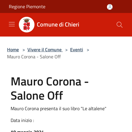
Salta al contenuto principale
Regione Piemonte
Comune di Chieri
Home
>
Vivere il Comune
>
Eventi
>
Mauro Corona - Salone Off
Mauro Corona -
Salone Off
Mauro Corona presenta il suo libro "Le altalene"
Data inizio :
10 maggio 2024