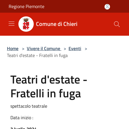
Salta al contenuto principale
Regione Piemonte
Comune di Chieri
Home
>
Vivere il Comune
>
Eventi
>
Teatri d'estate - Fratelli in fuga
Teatri d'estate -
Fratelli in fuga
spettacolo teatrale
Data inizio :
3 luglio 2024