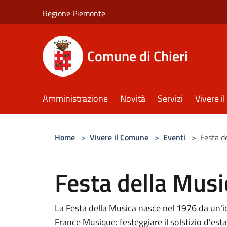
Salta al contenuto principale
Regione Piemonte
Comune di Chieri
Amministrazione
Novità
Servizi
Vivere 
Home
>
Vivere il Comune
>
Eventi
>
Festa d
Festa della Mus
La Festa della Musica nasce nel 1976 da un'id
France Musique: festeggiare il solstizio d'est