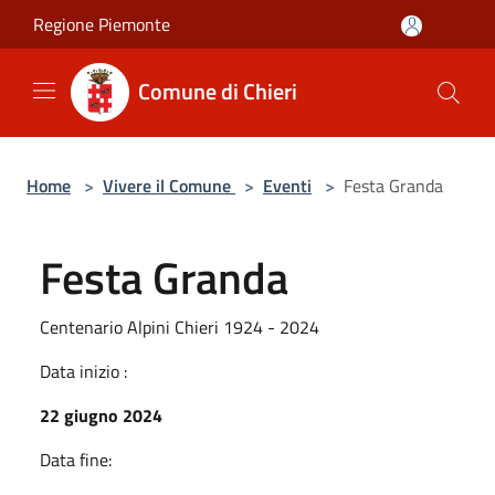
Salta al contenuto principale
Regione Piemonte
Comune di Chieri
Home
>
Vivere il Comune
>
Eventi
>
Festa Granda
Festa Granda
Centenario Alpini Chieri 1924 - 2024
Data inizio :
22 giugno 2024
Data fine: