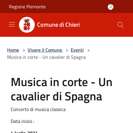
Salta al contenuto principale
Regione Piemonte
Comune di Chieri
Home
>
Vivere il Comune
>
Eventi
>
Musica in corte - Un cavalier di Spagna
Musica in corte - Un
cavalier di Spagna
Concerto di musica classica
Data inizio :
4 luglio 2024