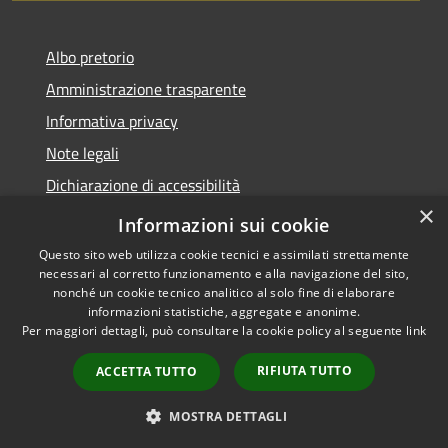
Albo pretorio
Amministrazione trasparente
Informativa privacy
Note legali
Dichiarazione di accessibilità
×
Meccanismo di Feedback
Informazioni sui cookie
Questo sito web utilizza cookie tecnici e assimilati strettamente
necessari al corretto funzionamento e alla navigazione del sito,
nonché un cookie tecnico analitico al solo fine di elaborare
informazioni statistiche, aggregate e anonime.
RSS
Copyright © 2026 • Comune di
Per maggiori dettagli, può consultare la cookie policy al seguente
link
Accessibilità
Chieri • Powered by
Privacy
Municipium
Accesso
•
RIFIUTA TUTTO
ACCETTA TUTTO
Cookie
redazione
Mappa del sito
MOSTRA DETTAGLI