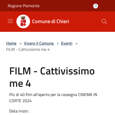
Salta al contenuto principale
Regione Piemonte
Comune di Chieri
Home
>
Vivere il Comune
>
Eventi
>
FILM - Cattivissimo me 4
FILM - Cattivissimo
me 4
Più di 40 film all'aperto per la rassegna CINEMA IN
CORTE 2024
Data inizio :