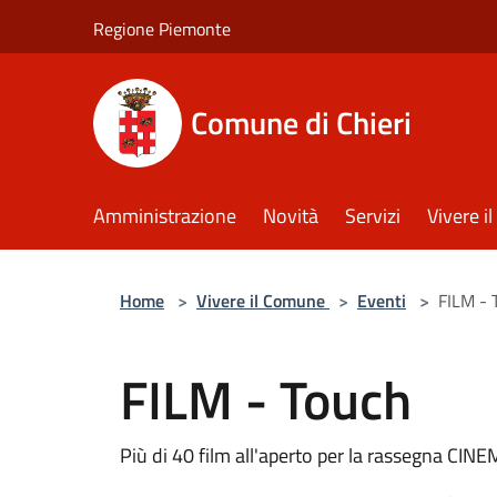
Salta al contenuto principale
Regione Piemonte
Comune di Chieri
Amministrazione
Novità
Servizi
Vivere 
Home
>
Vivere il Comune
>
Eventi
>
FILM - 
FILM - Touch
Più di 40 film all'aperto per la rassegna CI