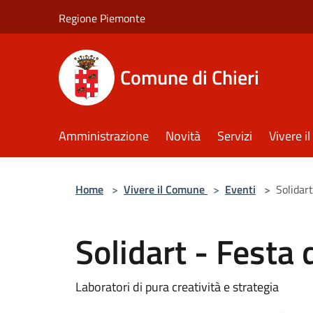
Salta al contenuto principale
Regione Piemonte
Comune di Chieri
Amministrazione
Novità
Servizi
Vivere 
Home
>
Vivere il Comune
>
Eventi
>
Solidar
Solidart - Festa
Laboratori di pura creatività e strategia