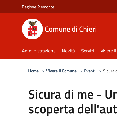
Salta al contenuto principale
Regione Piemonte
Comune di Chieri
Amministrazione
Novità
Servizi
Vivere 
Home
>
Vivere il Comune
>
Eventi
>
Sicura 
Sicura di me - U
scoperta dell'au