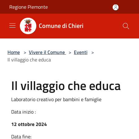
Salta al contenuto principale
Regione Piemonte
Comune di Chieri
Home
>
Vivere il Comune
>
Eventi
>
Il villaggio che educa
Il villaggio che educa
Laboratorio creativo per bambini e famiglie
Data inizio :
12 ottobre 2024
Data fine: