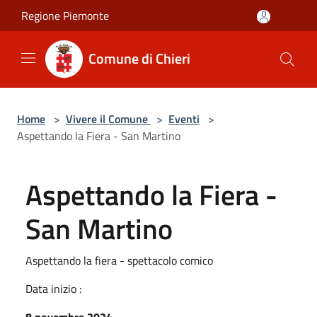
Salta al contenuto principale
Regione Piemonte
Comune di Chieri
Home
>
Vivere il Comune
>
Eventi
>
Aspettando la Fiera - San Martino
Aspettando la Fiera -
San Martino
Aspettando la fiera - spettacolo comico
Data inizio :
8 novembre 2024