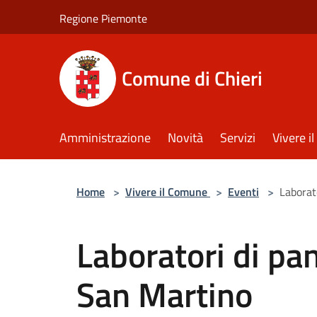
Salta al contenuto principale
Regione Piemonte
Comune di Chieri
Amministrazione
Novità
Servizi
Vivere 
Home
>
Vivere il Comune
>
Eventi
>
Laborat
Laboratori di pan
San Martino