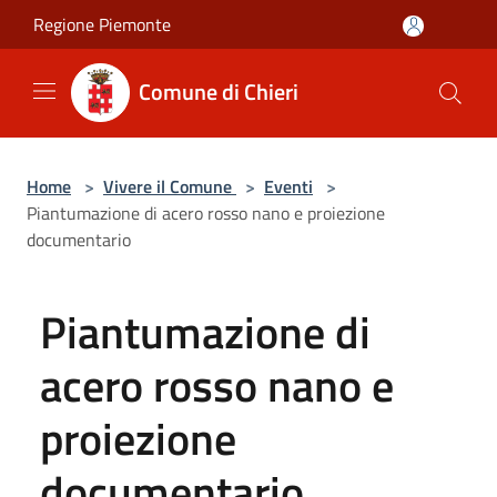
Salta al contenuto principale
Regione Piemonte
Comune di Chieri
Home
>
Vivere il Comune
>
Eventi
>
Piantumazione di acero rosso nano e proiezione
documentario
Piantumazione di
acero rosso nano e
proiezione
documentario