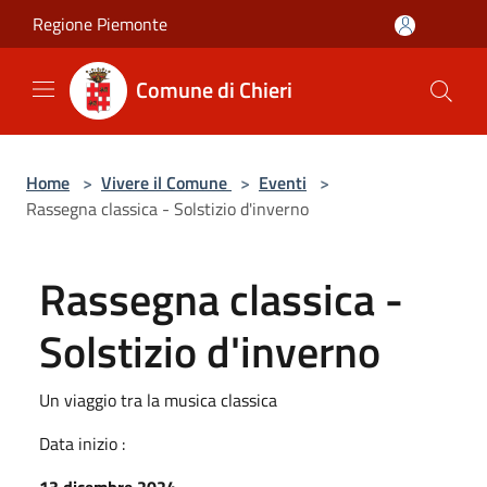
Salta al contenuto principale
Regione Piemonte
Comune di Chieri
Home
>
Vivere il Comune
>
Eventi
>
Rassegna classica - Solstizio d'inverno
Rassegna classica -
Solstizio d'inverno
Un viaggio tra la musica classica
Data inizio :
13 dicembre 2024