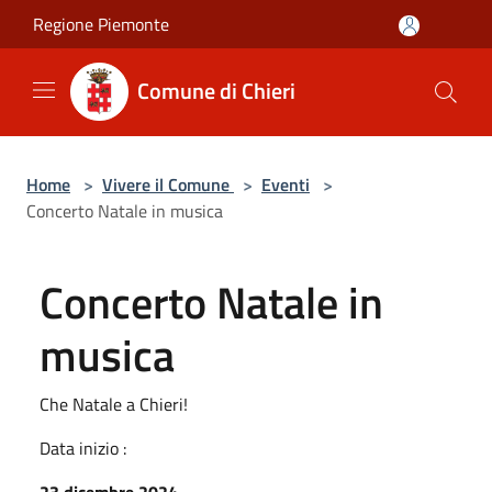
Salta al contenuto principale
Regione Piemonte
Comune di Chieri
Home
>
Vivere il Comune
>
Eventi
>
Concerto Natale in musica
Concerto Natale in
musica
Che Natale a Chieri!
Data inizio :
23 dicembre 2024