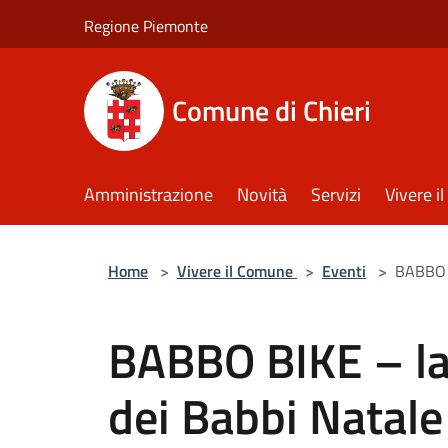
Salta al contenuto principale
Regione Piemonte
Comune di Chieri
Amministrazione
Novità
Servizi
Vivere 
Home
>
Vivere il Comune
>
Eventi
>
BABBO B
BABBO BIKE – la 
dei Babbi Natale