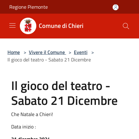
Salta al contenuto principale
Regione Piemonte
Comune di Chieri
Home
>
Vivere il Comune
>
Eventi
>
Il gioco del teatro - Sabato 21 Dicembre
Il gioco del teatro -
Sabato 21 Dicembre
Che Natale a Chieri!
Data inizio :
21 dicembre 2024