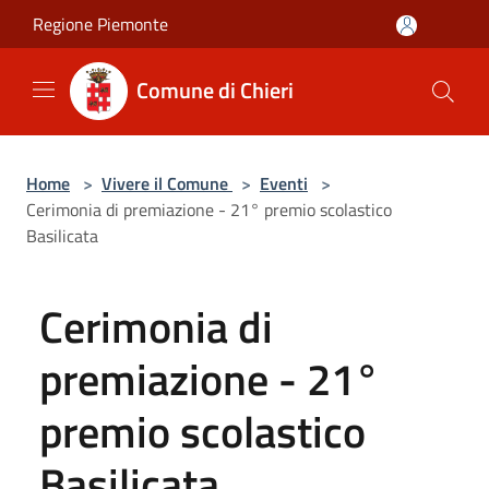
Salta al contenuto principale
Regione Piemonte
Comune di Chieri
Home
>
Vivere il Comune
>
Eventi
>
Cerimonia di premiazione - 21° premio scolastico
Basilicata
Cerimonia di
premiazione - 21°
premio scolastico
Basilicata