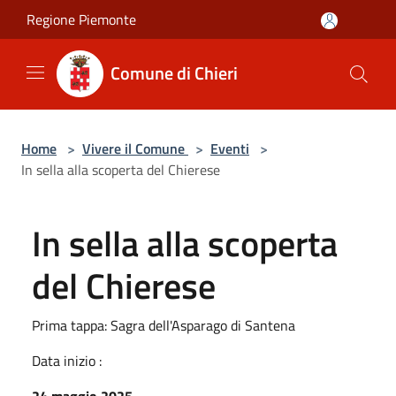
Salta al contenuto principale
Regione Piemonte
Comune di Chieri
Home
>
Vivere il Comune
>
Eventi
>
In sella alla scoperta del Chierese
In sella alla scoperta
del Chierese
Prima tappa: Sagra dell'Asparago di Santena
Data inizio :
24 maggio 2025