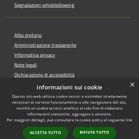
Segnalazioni whistleblowing
Albo pretorio
Amministrazione trasparente
Informativa privacy
Note legali
Dichiarazione di accessibilità
×
Meccanismo di Feedback
Informazioni sui cookie
Questo sito web utilizza cookie tecnici e assimilati strettamente
necessari al corretto funzionamento e alla navigazione del sito,
nonché un cookie tecnico analitico al solo fine di elaborare
informazioni statistiche, aggregate e anonime.
RSS
Copyright © 2026 • Comune di
Per maggiori dettagli, può consultare la cookie policy al seguente
link
Accessibilità
Chieri • Powered by
Privacy
Municipium
Accesso
•
RIFIUTA TUTTO
ACCETTA TUTTO
Cookie
redazione