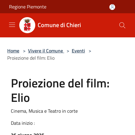
Salta al contenuto principale
Regione Piemonte
Comune di Chieri
Home
>
Vivere il Comune
>
Eventi
>
Proiezione del film: Elio
Proiezione del film:
Elio
Cinema, Musica e Teatro in corte
Data inizio :
26 giugno 2025