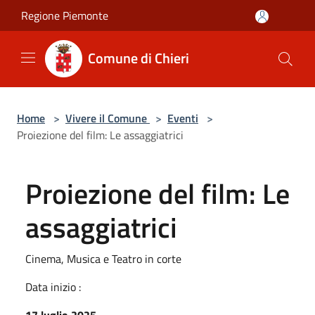
Salta al contenuto principale
Regione Piemonte
Comune di Chieri
Home
>
Vivere il Comune
>
Eventi
>
Proiezione del film: Le assaggiatrici
Proiezione del film: Le
assaggiatrici
Cinema, Musica e Teatro in corte
Data inizio :
17 luglio 2025