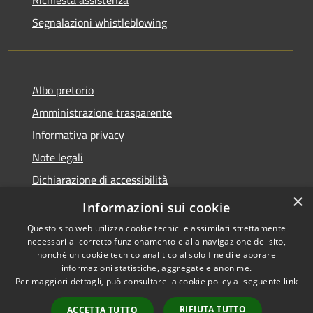
Segnalazioni whistleblowing
Albo pretorio
Amministrazione trasparente
Informativa privacy
Note legali
Dichiarazione di accessibilità
×
Meccanismo di Feedback
Informazioni sui cookie
Questo sito web utilizza cookie tecnici e assimilati strettamente
necessari al corretto funzionamento e alla navigazione del sito,
nonché un cookie tecnico analitico al solo fine di elaborare
informazioni statistiche, aggregate e anonime.
RSS
Copyright © 2026 • Comune di
Per maggiori dettagli, può consultare la cookie policy al seguente
link
Accessibilità
Chieri • Powered by
Privacy
Municipium
Accesso
•
RIFIUTA TUTTO
ACCETTA TUTTO