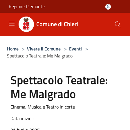
Salta al contenuto principale
Regione Piemonte
Comune di Chieri
Home
>
Vivere il Comune
>
Eventi
>
Spettacolo Teatrale: Me Malgrado
Spettacolo Teatrale:
Me Malgrado
Cinema, Musica e Teatro in corte
Data inizio :
21 luglio 2025