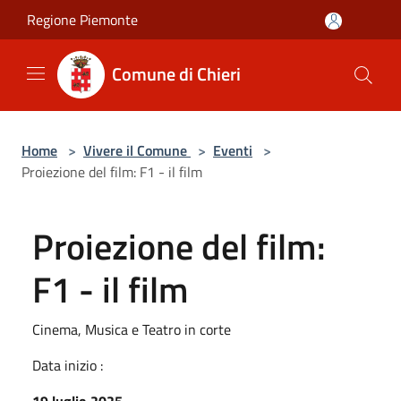
Salta al contenuto principale
Regione Piemonte
Comune di Chieri
Home
>
Vivere il Comune
>
Eventi
>
Proiezione del film: F1 - il film
Proiezione del film:
F1 - il film
Cinema, Musica e Teatro in corte
Data inizio :
19 luglio 2025