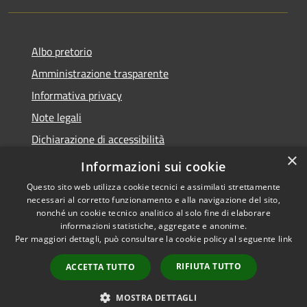
Albo pretorio
Amministrazione trasparente
Informativa privacy
Note legali
Dichiarazione di accessibilità
×
Meccanismo di Feedback
Informazioni sui cookie
Questo sito web utilizza cookie tecnici e assimilati strettamente
necessari al corretto funzionamento e alla navigazione del sito,
nonché un cookie tecnico analitico al solo fine di elaborare
informazioni statistiche, aggregate e anonime.
RSS
Copyright © 2026 • Comune di
Per maggiori dettagli, può consultare la cookie policy al seguente
link
Accessibilità
Chieri • Powered by
Privacy
Municipium
Accesso
•
RIFIUTA TUTTO
ACCETTA TUTTO
Cookie
redazione
Mappa del sito
MOSTRA DETTAGLI