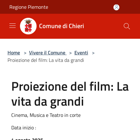
Salta al contenuto principale
Regione Piemonte
Comune di Chieri
Home
>
Vivere il Comune
>
Eventi
>
Proiezione del film: La vita da grandi
Proiezione del film: La
vita da grandi
Cinema, Musica e Teatro in corte
Data inizio :
4 agosto 2025