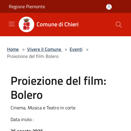
Salta al contenuto principale
Regione Piemonte
Comune di Chieri
Home
>
Vivere il Comune
>
Eventi
>
Proiezione del film: Bolero
Proiezione del film:
Bolero
Cinema, Musica e Teatro in corte
Data inizio :
26 agosto 2025