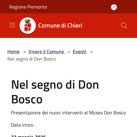
Salta al contenuto principale
Regione Piemonte
Comune di Chieri
Home
>
Vivere il Comune
>
Eventi
>
Nel segno di Don Bosco
Nel segno di Don
Bosco
Presentazione dei nuovi interventi al Museo Don Bosco
Data inizio :
23 maggio 2026