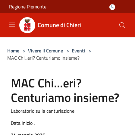
Salta al contenuto principale
Regione Piemonte
Comune di Chieri
Home
>
Vivere il Comune
>
Eventi
>
MAC Chi...eri? Centuriamo insieme?
MAC Chi...eri?
Centuriamo insieme?
Laboratorio sulla centuriazione
Data inizio :
24 maggio 2026