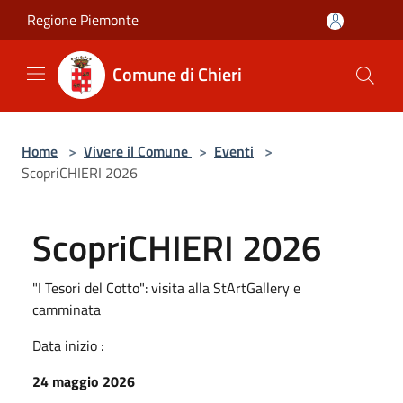
Salta al contenuto principale
Regione Piemonte
Comune di Chieri
Home
>
Vivere il Comune
>
Eventi
>
ScopriCHIERI 2026
ScopriCHIERI 2026
"I Tesori del Cotto": visita alla StArtGallery e
camminata
Data inizio :
24 maggio 2026