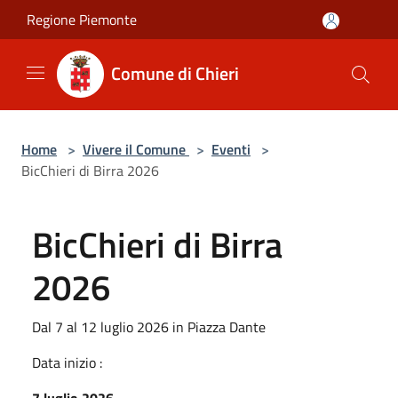
Salta al contenuto principale
Regione Piemonte
Comune di Chieri
Home
>
Vivere il Comune
>
Eventi
>
BicChieri di Birra 2026
BicChieri di Birra
2026
Dal 7 al 12 luglio 2026 in Piazza Dante
Data inizio :
7 luglio 2026