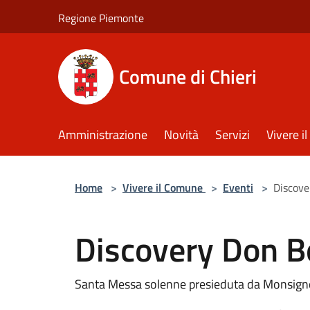
Salta al contenuto principale
Regione Piemonte
Comune di Chieri
Amministrazione
Novità
Servizi
Vivere 
Home
>
Vivere il Comune
>
Eventi
>
Discove
Discovery Don 
Santa Messa solenne presieduta da Monsign