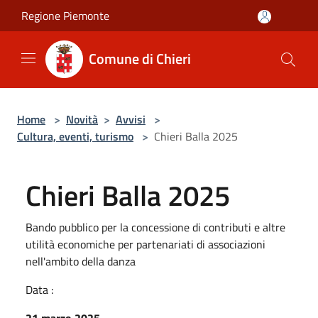
Salta al contenuto principale
Regione Piemonte
Comune di Chieri
Home
>
Novità
>
Avvisi
>
Cultura, eventi, turismo
>
Chieri Balla 2025
Chieri Balla 2025
Bando pubblico per la concessione di contributi e altre
utilità economiche per partenariati di associazioni
nell'ambito della danza
Data :
21 marzo 2025