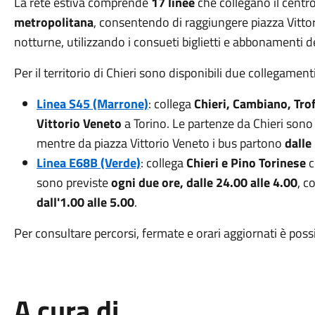
La rete estiva comprende
17 linee
che collegano il centr
metropolitana
, consentendo di raggiungere piazza Vittor
notturne, utilizzando i consueti biglietti e abbonamenti d
Per il territorio di Chieri sono disponibili due collegamenti 
Linea S45 (Marrone)
: collega
Chieri, Cambiano, Trof
Vittorio Veneto
a Torino. Le partenze da Chieri sono
mentre da piazza Vittorio Veneto i bus partono
dalle
Linea E68B (Verde)
: collega
Chieri e Pino Torinese
c
sono previste
ogni due ore, dalle 24.00 alle 4.00
, c
dall'1.00 alle 5.00
.
Per consultare percorsi, fermate e orari aggiornati è possi
A cura di