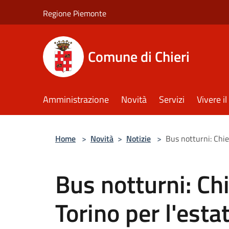
Salta al contenuto principale
Regione Piemonte
Comune di Chieri
Amministrazione
Novità
Servizi
Vivere 
Home
>
Novità
>
Notizie
>
Bus notturni: Chier
Bus notturni: Chi
Torino per l'esta