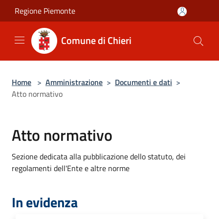
Salta al contenuto principale
Regione Piemonte
Comune di Chieri
Home
>
Amministrazione
>
Documenti e dati
>
Atto normativo
Atto normativo
Sezione dedicata alla pubblicazione dello statuto, dei
regolamenti dell'Ente e altre norme
In evidenza