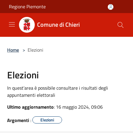
Salta al contenuto principale
Regione Piemonte
Comune di Chieri
Home
>
Elezioni
Elezioni
In quest'area è possibile consultare i risultati degli
appuntamenti elettorali
Ultimo aggiornamento
: 16 maggio 2024, 09:06
Argomenti
:
Elezioni