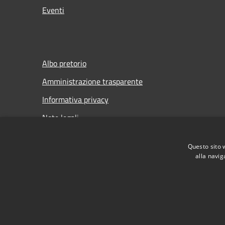
Eventi
Albo pretorio
Amministrazione trasparente
Informativa privacy
Note legali
Dichiarazione di accessibilità
Questo sito 
Meccanismo di Feedback
alla navig
RSS
Accessibilità
Privacy
Cookie
Mappa de