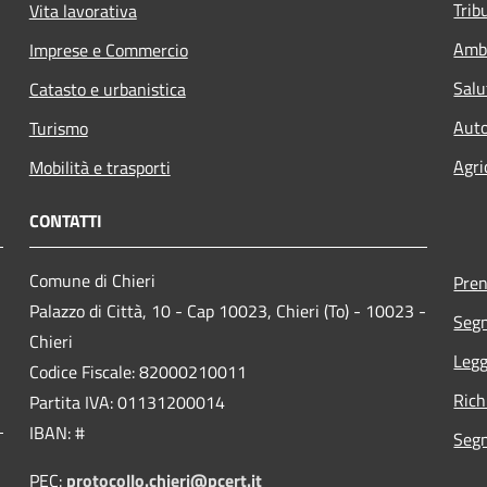
Trib
Vita lavorativa
Amb
Imprese e Commercio
Salu
Catasto e urbanistica
Auto
Turismo
Agri
Mobilità e trasporti
CONTATTI
Comune di Chieri
Pre
Palazzo di Città, 10 - Cap 10023, Chieri (To) - 10023 -
Segn
Chieri
Legg
Codice Fiscale: 82000210011
Rich
Partita IVA: 01131200014
IBAN: #
Segn
PEC:
protocollo.chieri@pcert.it