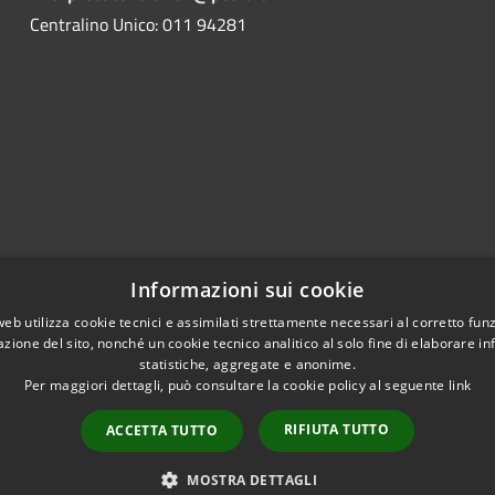
Centralino Unico: 011 94281
Informazioni sui cookie
web utilizza cookie tecnici e assimilati strettamente necessari al corretto fu
azione del sito, nonché un cookie tecnico analitico al solo fine di elaborare i
statistiche, aggregate e anonime.
Per maggiori dettagli, può consultare la cookie policy al seguente
link
RIFIUTA TUTTO
ACCETTA TUTTO
l sito
Copyright © 2026 • Comune
MOSTRA DETTAGLI