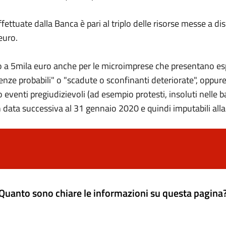
ettuate dalla Banca è pari al triplo delle risorse messe a dis
euro.
ino a 5mila euro anche per le microimprese che presentano es
nze probabili" o "scadute o sconfinanti deteriorate", oppure 
 eventi pregiudizievoli (ad esempio protesti, insoluti nelle b
ti in data successiva al 31 gennaio 2020 e quindi imputabili 
Quanto sono chiare le informazioni su questa pagina