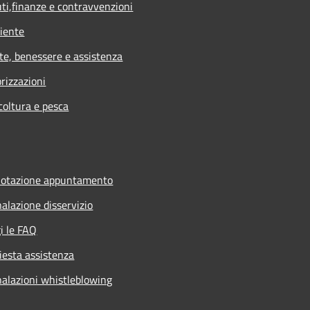
uti,finanze e contravvenzioni
iente
te, benessere e assistenza
rizzazioni
coltura e pesca
notazione appuntamento
alazione disservizio
i le FAQ
iesta assistenza
alazioni whistleblowing