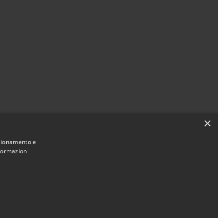
×
nzionamento e
nformazioni
Municipium
Accesso redazione
 di Chieri • Powered by
•