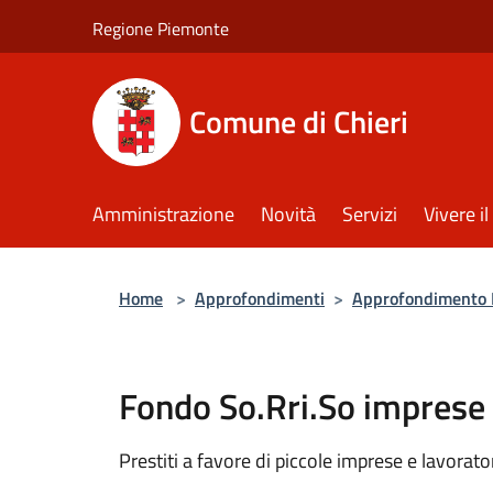
Salta al contenuto principale
Regione Piemonte
Comune di Chieri
Amministrazione
Novità
Servizi
Vivere 
Home
>
Approfondimenti
>
Approfondimento Po
Fondo So.Rri.So imprese 
Prestiti a favore di piccole imprese e lavorat