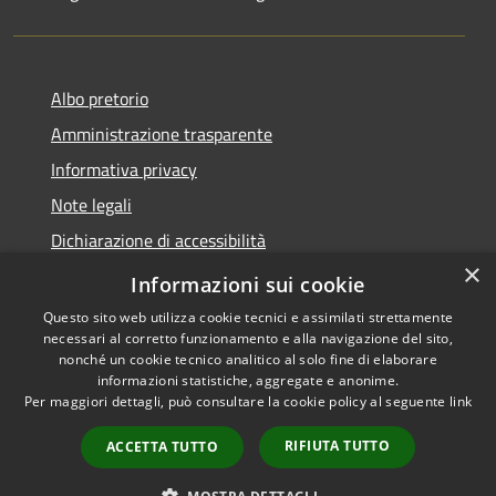
Albo pretorio
Amministrazione trasparente
Informativa privacy
Note legali
Dichiarazione di accessibilità
×
Meccanismo di Feedback
Informazioni sui cookie
Questo sito web utilizza cookie tecnici e assimilati strettamente
necessari al corretto funzionamento e alla navigazione del sito,
nonché un cookie tecnico analitico al solo fine di elaborare
informazioni statistiche, aggregate e anonime.
RSS
Copyright © 2026 • Comune di
Per maggiori dettagli, può consultare la cookie policy al seguente
link
Accessibilità
Chieri • Powered by
Privacy
Municipium
Accesso
•
RIFIUTA TUTTO
ACCETTA TUTTO
Cookie
redazione
Mappa del sito