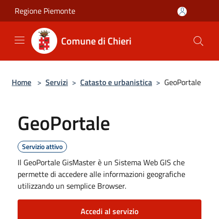
Salta al contenuto principale
Regione Piemonte
Comune di Chieri
Home
>
Servizi
>
Catasto e urbanistica
>
GeoPortale
GeoPortale
Servizio attivo
Il GeoPortale GisMaster è un Sistema Web GIS che
permette di accedere alle informazioni geografiche
utilizzando un semplice Browser.
Accedi al servizio