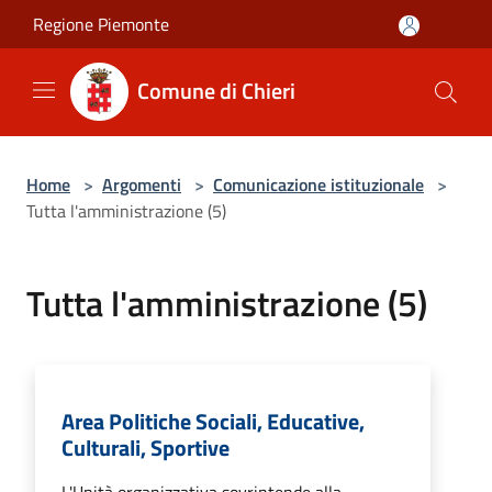
Salta al contenuto principale
Regione Piemonte
Comune di Chieri
Home
>
Argomenti
>
Comunicazione istituzionale
>
Tutta l'amministrazione (5)
Tutta l'amministrazione (5)
Area Politiche Sociali, Educative,
Culturali, Sportive
L'Unità organizzativa sovrintende alla