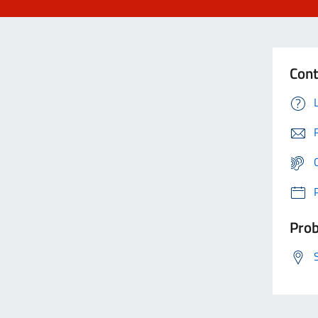
Cont
Prob