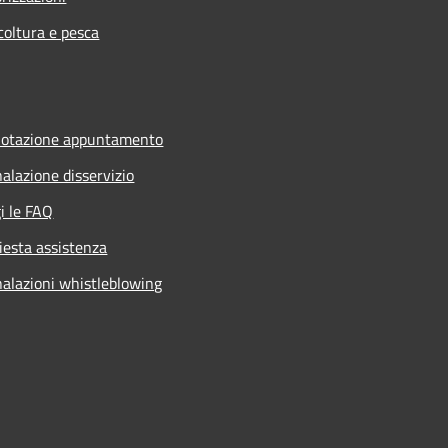
coltura e pesca
notazione appuntamento
alazione disservizio
i le FAQ
iesta assistenza
alazioni whistleblowing