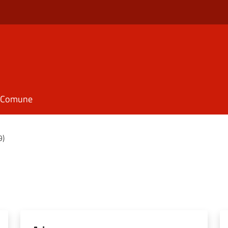
il Comune
9)