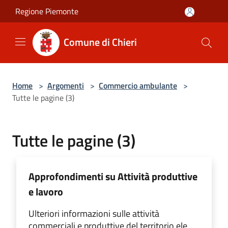
Salta al contenuto principale
Regione Piemonte
Comune di Chieri
Home
>
Argomenti
>
Commercio ambulante
>
Tutte le pagine (3)
Tutte le pagine (3)
Approfondimenti su Attività produttive
e lavoro
Ulteriori informazioni sulle attività
commerciali e produttive del territorio ele