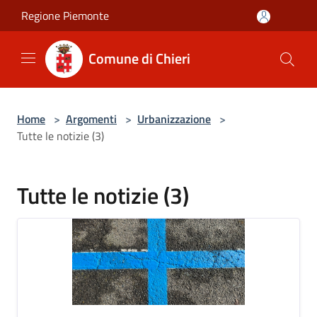
Salta al contenuto principale
Regione Piemonte
Comune di Chieri
Home
>
Argomenti
>
Urbanizzazione
>
Tutte le notizie (3)
Tutte le notizie (3)