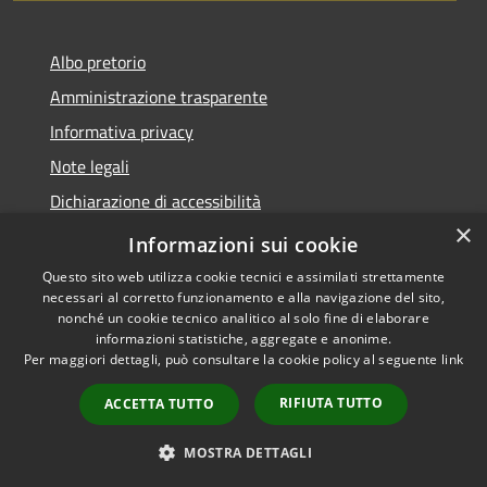
Albo pretorio
Amministrazione trasparente
Informativa privacy
Note legali
Dichiarazione di accessibilità
×
Meccanismo di Feedback
Informazioni sui cookie
Questo sito web utilizza cookie tecnici e assimilati strettamente
necessari al corretto funzionamento e alla navigazione del sito,
nonché un cookie tecnico analitico al solo fine di elaborare
informazioni statistiche, aggregate e anonime.
RSS
Copyright © 2026 • Comune di
Per maggiori dettagli, può consultare la cookie policy al seguente
link
Accessibilità
Chieri • Powered by
Privacy
Municipium
Accesso
•
RIFIUTA TUTTO
ACCETTA TUTTO
Cookie
redazione
Mappa del sito
MOSTRA DETTAGLI