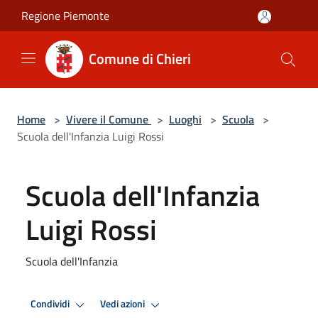
Salta al contenuto principale
Regione Piemonte
Comune di Chieri
Home
>
Vivere il Comune
>
Luoghi
>
Scuola
>
Scuola dell'Infanzia Luigi Rossi
Scuola dell'Infanzia
Luigi Rossi
Scuola dell'Infanzia
Condividi
Vedi azioni