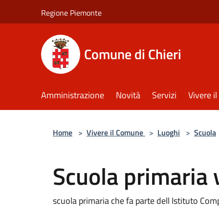
Salta al contenuto principale
Regione Piemonte
Comune di Chieri
Amministrazione
Novità
Servizi
Vivere 
Home
>
Vivere il Comune
>
Luoghi
>
Scuola
Scuola primaria vi
scuola primaria che fa parte dell Istituto Comp