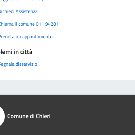
Richiedi Assistenza
Chiama il comune 011 94281
Prenota un appuntamento
lemi in città
Segnala disservizio
Comune di Chieri