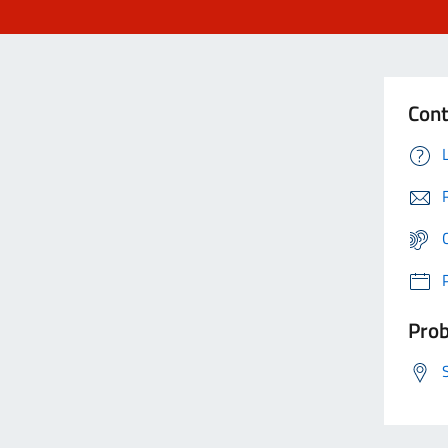
Cont
Prob