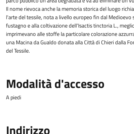
parco pubblico un’area degradata e va ad eliminare un 
Il nome rievoca anche la memoria storica del luogo richia
l'arte del tessile, nota a livello europeo fin dal Medioevo
fustagno e alla coltivazione dell’Isactis tinctoria L., meg
imprimevano alle stoffe la particolare colorazione azzurra t
una Macina da Gualdo donata alla Città di Chieri dalla Fon
del Tessile.
Modalità d'accesso
A piedi
Indirizzo