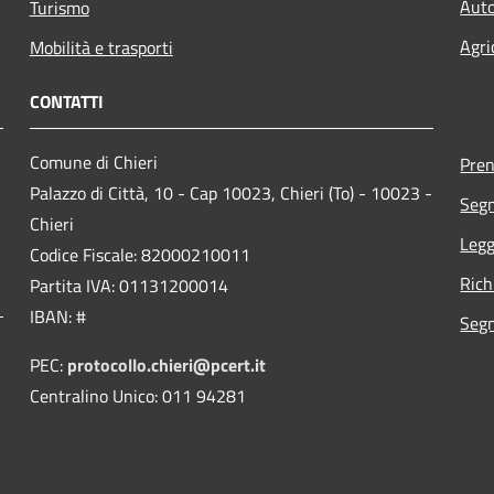
Auto
Turismo
Agri
Mobilità e trasporti
CONTATTI
Comune di Chieri
Pre
Palazzo di Città, 10 - Cap 10023, Chieri (To) - 10023 -
Segn
Chieri
Legg
Codice Fiscale: 82000210011
Rich
Partita IVA: 01131200014
IBAN: #
Segn
PEC:
protocollo.chieri@pcert.it
Centralino Unico: 011 94281