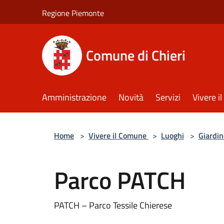
Salta al contenuto principale
Regione Piemonte
Comune di Chieri
Amministrazione
Novità
Servizi
Vivere 
Home
>
Vivere il Comune
>
Luoghi
>
Giardin
Parco PATCH
PATCH – Parco Tessile Chierese