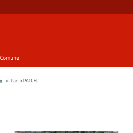
il Comune
o
>
Parco PATCH