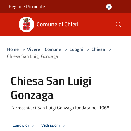
Salta al contenuto principale
Regione Piemonte
Comune di Chieri
Home
>
Vivere il Comune
>
Luoghi
>
Chiesa
>
Chiesa San Luigi Gonzaga
Chiesa San Luigi
Gonzaga
Parrocchia di San Luigi Gonzaga fondata nel 1968
Condividi
Vedi azioni